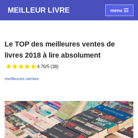
MEILLEUR LIVRE
menu
Aller
au
contenu
Le TOP des meilleures ventes de
livres 2018 à lire absolument
4.76/5
(38)
meilleures ventes