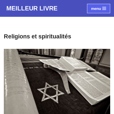
MEILLEUR LIVRE
menu
Aller
au
contenu
Religions et spiritualités