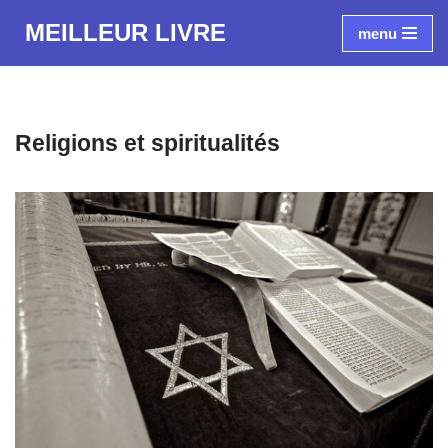
MEILLEUR LIVRE
menu
Aller
au
contenu
Religions et spiritualités