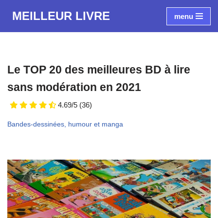
MEILLEUR LIVRE
menu
Aller
au
contenu
Le TOP 20 des meilleures BD à lire
sans modération en 2021
4.69/5
(36)
Bandes-dessinées, humour et manga